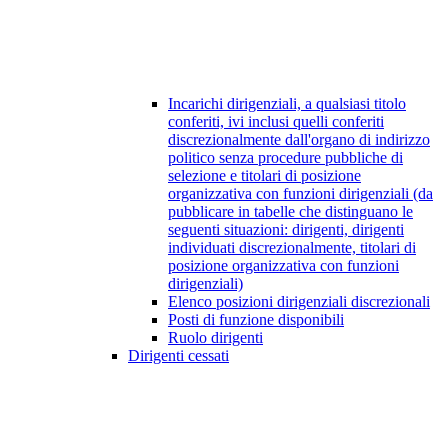
Incarichi dirigenziali, a qualsiasi titolo
conferiti, ivi inclusi quelli conferiti
discrezionalmente dall'organo di indirizzo
politico senza procedure pubbliche di
selezione e titolari di posizione
organizzativa con funzioni dirigenziali (da
pubblicare in tabelle che distinguano le
seguenti situazioni: dirigenti, dirigenti
individuati discrezionalmente, titolari di
posizione organizzativa con funzioni
dirigenziali)
Elenco posizioni dirigenziali discrezionali
Posti di funzione disponibili
Ruolo dirigenti
Dirigenti cessati