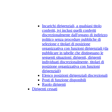
Incarichi dirigenziali, a qualsiasi titolo
conferiti, ivi inclusi quelli conferiti
discrezionalmente dall'organo di indirizzo
politico senza procedure pubbliche di
selezione e titolari di posizione
organizzativa con funzioni dirigenziali (da
pubblicare in tabelle che distinguano le
seguenti situazioni: dirigenti, dirigenti
individuati discrezionalmente, titolari di
posizione organizzativa con funzioni
dirigenziali)
Elenco posizioni dirigenziali discrezionali
Posti di funzione disponibili
Ruolo dirigenti
Dirigenti cessati