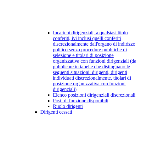
Incarichi dirigenziali, a qualsiasi titolo
conferiti, ivi inclusi quelli conferiti
discrezionalmente dall'organo di indirizzo
politico senza procedure pubbliche di
selezione e titolari di posizione
organizzativa con funzioni dirigenziali (da
pubblicare in tabelle che distinguano le
seguenti situazioni: dirigenti, dirigenti
individuati discrezionalmente, titolari di
posizione organizzativa con funzioni
dirigenziali)
Elenco posizioni dirigenziali discrezionali
Posti di funzione disponibili
Ruolo dirigenti
Dirigenti cessati