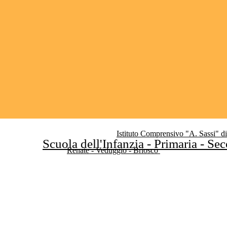
Istituto Comprensivo "A. Sassi" d
Scuola dell'Infanzia - Primaria - Se
Renate - Veduggio - Briosco