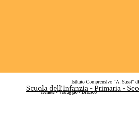
Istituto Comprensivo "A. Sassi" d
Scuola dell'Infanzia - Primaria - Se
Renate - Veduggio - Briosco