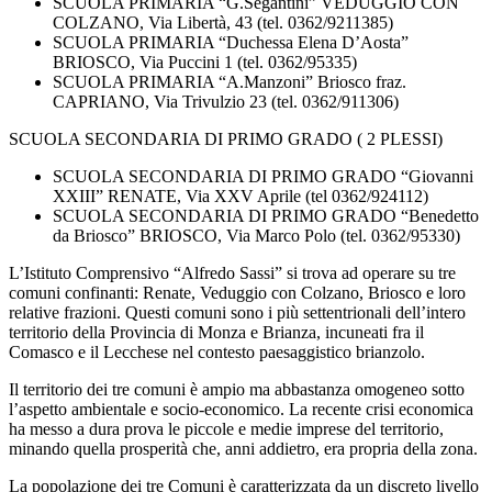
SCUOLA PRIMARIA “G.Segantini” VEDUGGIO CON
COLZANO, Via Libertà, 43 (tel. 0362/9211385)
SCUOLA PRIMARIA “Duchessa Elena D’Aosta”
BRIOSCO, Via Puccini 1 (tel. 0362/95335)
SCUOLA PRIMARIA “A.Manzoni” Briosco fraz.
CAPRIANO, Via Trivulzio 23 (tel. 0362/911306)
SCUOLA SECONDARIA DI PRIMO GRADO ( 2 PLESSI)
SCUOLA SECONDARIA DI PRIMO GRADO “Giovanni
XXIII” RENATE, Via XXV Aprile (tel 0362/924112)
SCUOLA SECONDARIA DI PRIMO GRADO “Benedetto
da Briosco” BRIOSCO, Via Marco Polo (tel. 0362/95330)
L’Istituto Comprensivo “Alfredo Sassi” si trova ad operare su tre
comuni confinanti: Renate, Veduggio con Colzano, Briosco e loro
relative frazioni. Questi comuni sono i più settentrionali dell’intero
territorio della Provincia di Monza e Brianza, incuneati fra il
Comasco e il Lecchese nel contesto paesaggistico brianzolo.
Il territorio dei tre comuni è ampio ma abbastanza omogeneo sotto
l’aspetto ambientale e socio-economico. La recente crisi economica
ha messo a dura prova le piccole e medie imprese del territorio,
minando quella prosperità che, anni addietro, era propria della zona.
La popolazione dei tre Comuni è caratterizzata da un discreto livello