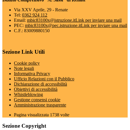
Via XXV Aprile, 29 - Renate
Tel:
0362 924 112
Email:
mbic83100x@istruzione.it
Link per inviare una mail
PEC:
mbic83100x@pec.istruzione.it
Link per inviare una mail
C.F.: 83009880150
Sezione Link Utili
Cookie policy
Note legali
Informativa Privacy
Ufficio Relazioni con il Pubblico
Dichiarazione di accessibilità
Obiettivi di accessibilità
Whistleblowing
Gestione consensi cookie
Amministrazione trasparente
Pagina visualizzata
1738
volte
Sezione Copyright