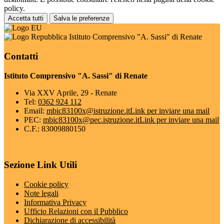
policy.
Accetta tutti
Salva le preferenze
Istituto Comprensivo "A. Sassi" di Renate
Contatti
Istituto Comprensivo "A. Sassi" di Renate
Via XXV Aprile, 29 - Renate
Tel:
0362 924 112
Email:
mbic83100x@istruzione.it
Link per inviare una mail
PEC:
mbic83100x@pec.istruzione.it
Link per inviare una mail
C.F.: 83009880150
Sezione Link Utili
Cookie policy
Note legali
Informativa Privacy
Ufficio Relazioni con il Pubblico
Dichiarazione di accessibilità