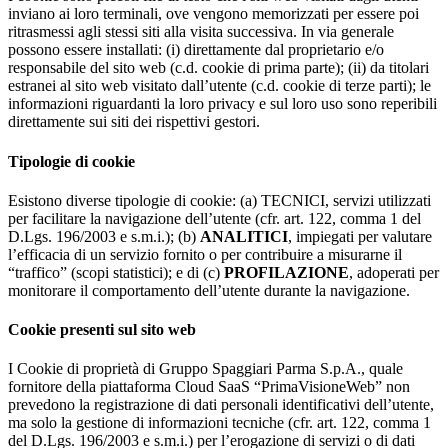
inviano ai loro terminali, ove vengono memorizzati per essere poi
ritrasmessi agli stessi siti alla visita successiva. In via generale
possono essere installati: (i) direttamente dal proprietario e/o
responsabile del sito web (c.d. cookie di prima parte); (ii) da titolari
estranei al sito web visitato dall’utente (c.d. cookie di terze parti); le
informazioni riguardanti la loro privacy e sul loro uso sono reperibili
direttamente sui siti dei rispettivi gestori.
Tipologie di cookie
Esistono diverse tipologie di cookie: (a) TECNICI, servizi utilizzati
per facilitare la navigazione dell’utente (cfr. art. 122, comma 1 del
D.Lgs. 196/2003 e s.m.i.); (b)
ANALITICI
, impiegati per valutare
l’efficacia di un servizio fornito o per contribuire a misurarne il
“traffico” (scopi statistici); e di (c)
PROFILAZIONE
, adoperati per
monitorare il comportamento dell’utente durante la navigazione.
Cookie presenti sul sito web
I Cookie di proprietà di Gruppo Spaggiari Parma S.p.A., quale
fornitore della piattaforma Cloud SaaS “PrimaVisioneWeb” non
prevedono la registrazione di dati personali identificativi dell’utente,
ma solo la gestione di informazioni tecniche (cfr. art. 122, comma 1
del D.Lgs. 196/2003 e s.m.i.) per l’erogazione di servizi o di dati