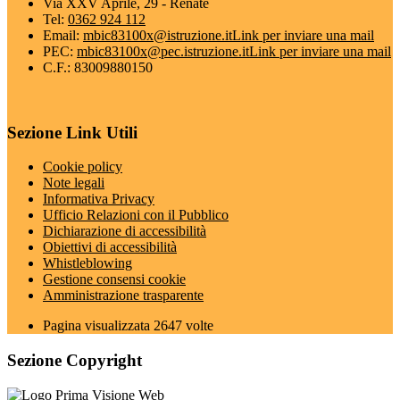
Via XXV Aprile, 29 - Renate
Tel:
0362 924 112
Email:
mbic83100x@istruzione.it
Link per inviare una mail
PEC:
mbic83100x@pec.istruzione.it
Link per inviare una mail
C.F.: 83009880150
Sezione Link Utili
Cookie policy
Note legali
Informativa Privacy
Ufficio Relazioni con il Pubblico
Dichiarazione di accessibilità
Obiettivi di accessibilità
Whistleblowing
Gestione consensi cookie
Amministrazione trasparente
Pagina visualizzata
2647
volte
Sezione Copyright