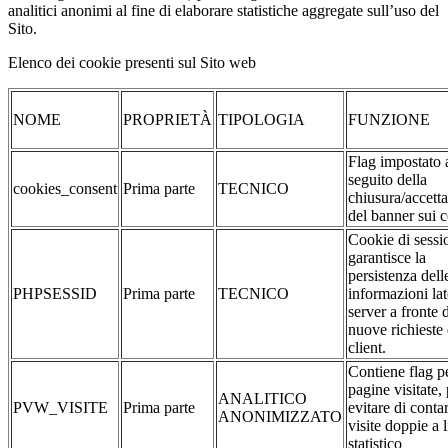
analitici anonimi al fine di elaborare statistiche aggregate sull’uso del
Sito.
Elenco dei cookie presenti sul Sito web
NOME
PROPRIETÀ
TIPOLOGIA
FUNZIONE
Flag impostato 
seguito della
cookies_consent
Prima parte
TECNICO
chiusura/accett
del banner sui 
Cookie di sessi
garantisce la
persistenza dell
PHPSESSID
Prima parte
TECNICO
informazioni la
server a fronte 
nuove richieste 
client.
Contiene flag pe
pagine visitate,
ANALITICO
PVW_VISITE
Prima parte
evitare di conta
ANONIMIZZATO
visite doppie a l
statistico