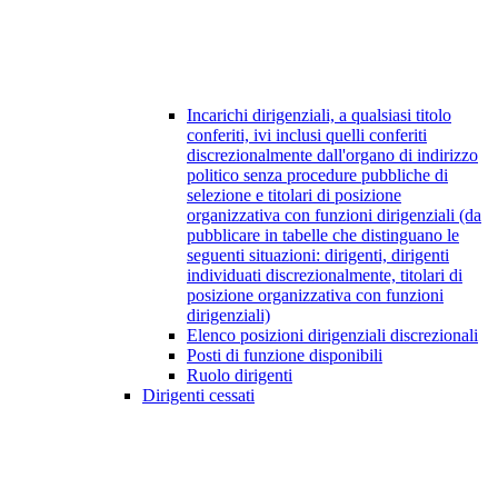
Incarichi dirigenziali, a qualsiasi titolo
conferiti, ivi inclusi quelli conferiti
discrezionalmente dall'organo di indirizzo
politico senza procedure pubbliche di
selezione e titolari di posizione
organizzativa con funzioni dirigenziali (da
pubblicare in tabelle che distinguano le
seguenti situazioni: dirigenti, dirigenti
individuati discrezionalmente, titolari di
posizione organizzativa con funzioni
dirigenziali)
Elenco posizioni dirigenziali discrezionali
Posti di funzione disponibili
Ruolo dirigenti
Dirigenti cessati