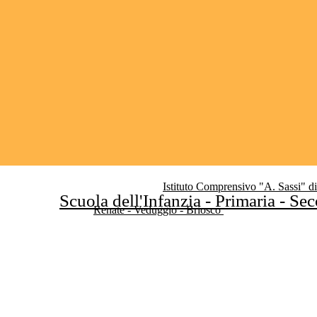
Istituto Comprensivo "A. Sassi" d
Scuola dell'Infanzia - Primaria - Se
Renate - Veduggio - Briosco