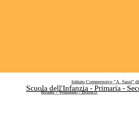
Istituto Comprensivo "A. Sassi" d
Scuola dell'Infanzia - Primaria - Se
Renate - Veduggio - Briosco