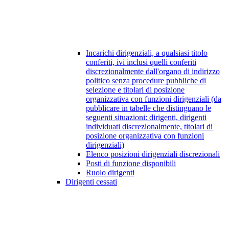
Incarichi dirigenziali, a qualsiasi titolo
conferiti, ivi inclusi quelli conferiti
discrezionalmente dall'organo di indirizzo
politico senza procedure pubbliche di
selezione e titolari di posizione
organizzativa con funzioni dirigenziali (da
pubblicare in tabelle che distinguano le
seguenti situazioni: dirigenti, dirigenti
individuati discrezionalmente, titolari di
posizione organizzativa con funzioni
dirigenziali)
Elenco posizioni dirigenziali discrezionali
Posti di funzione disponibili
Ruolo dirigenti
Dirigenti cessati