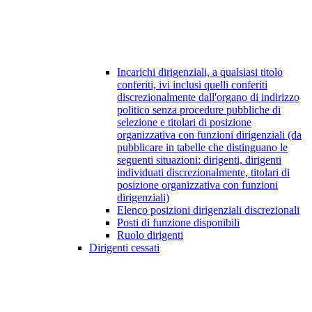
Incarichi dirigenziali, a qualsiasi titolo
conferiti, ivi inclusi quelli conferiti
discrezionalmente dall'organo di indirizzo
politico senza procedure pubbliche di
selezione e titolari di posizione
organizzativa con funzioni dirigenziali (da
pubblicare in tabelle che distinguano le
seguenti situazioni: dirigenti, dirigenti
individuati discrezionalmente, titolari di
posizione organizzativa con funzioni
dirigenziali)
Elenco posizioni dirigenziali discrezionali
Posti di funzione disponibili
Ruolo dirigenti
Dirigenti cessati