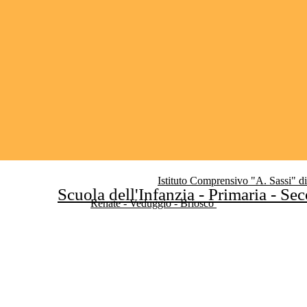
Istituto Comprensivo "A. Sassi" d
Scuola dell'Infanzia - Primaria - Se
Renate - Veduggio - Briosco