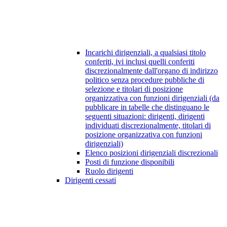
Incarichi dirigenziali, a qualsiasi titolo
conferiti, ivi inclusi quelli conferiti
discrezionalmente dall'organo di indirizzo
politico senza procedure pubbliche di
selezione e titolari di posizione
organizzativa con funzioni dirigenziali (da
pubblicare in tabelle che distinguano le
seguenti situazioni: dirigenti, dirigenti
individuati discrezionalmente, titolari di
posizione organizzativa con funzioni
dirigenziali)
Elenco posizioni dirigenziali discrezionali
Posti di funzione disponibili
Ruolo dirigenti
Dirigenti cessati