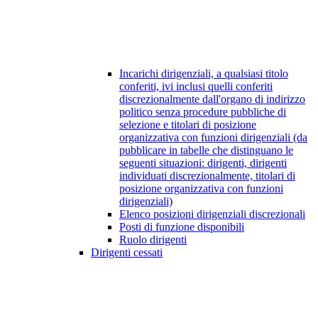
Incarichi dirigenziali, a qualsiasi titolo
conferiti, ivi inclusi quelli conferiti
discrezionalmente dall'organo di indirizzo
politico senza procedure pubbliche di
selezione e titolari di posizione
organizzativa con funzioni dirigenziali (da
pubblicare in tabelle che distinguano le
seguenti situazioni: dirigenti, dirigenti
individuati discrezionalmente, titolari di
posizione organizzativa con funzioni
dirigenziali)
Elenco posizioni dirigenziali discrezionali
Posti di funzione disponibili
Ruolo dirigenti
Dirigenti cessati