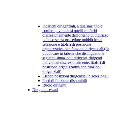
Incarichi dirigenziali, a qualsiasi titolo
conferiti, ivi inclusi quelli conferiti
discrezionalmente dall'organo di indirizzo
politico senza procedure pubbliche di
selezione e titolari di posizione
organizzativa con funzioni dirigenziali (da
pubblicare in tabelle che distinguano le
seguenti situazioni: dirigenti, dirigenti
individuati discrezionalmente, titolari di
posizione organizzativa con funzioni
dirigenziali)
Elenco posizioni dirigenziali discrezionali
Posti di funzione disponibili
Ruolo dirigenti
Dirigenti cessati