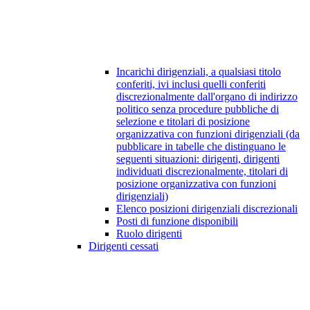
Incarichi dirigenziali, a qualsiasi titolo
conferiti, ivi inclusi quelli conferiti
discrezionalmente dall'organo di indirizzo
politico senza procedure pubbliche di
selezione e titolari di posizione
organizzativa con funzioni dirigenziali (da
pubblicare in tabelle che distinguano le
seguenti situazioni: dirigenti, dirigenti
individuati discrezionalmente, titolari di
posizione organizzativa con funzioni
dirigenziali)
Elenco posizioni dirigenziali discrezionali
Posti di funzione disponibili
Ruolo dirigenti
Dirigenti cessati