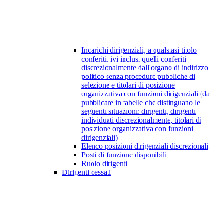
Incarichi dirigenziali, a qualsiasi titolo
conferiti, ivi inclusi quelli conferiti
discrezionalmente dall'organo di indirizzo
politico senza procedure pubbliche di
selezione e titolari di posizione
organizzativa con funzioni dirigenziali (da
pubblicare in tabelle che distinguano le
seguenti situazioni: dirigenti, dirigenti
individuati discrezionalmente, titolari di
posizione organizzativa con funzioni
dirigenziali)
Elenco posizioni dirigenziali discrezionali
Posti di funzione disponibili
Ruolo dirigenti
Dirigenti cessati