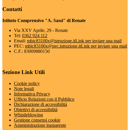
Contatti
Istituto Comprensivo "A. Sassi" di Renate
Via XXV Aprile, 29 - Renate
Tel:
0362 924 112
Email:
mbic83100x@istruzione.it
Link per inviare una mail
PEC:
mbic83100x@pec.istruzione.it
Link per inviare una mail
C.F.: 83009880150
Sezione Link Utili
Cookie policy
Note legali
Informativa Privacy
Ufficio Relazioni con il Pubblico
Dichiarazione di accessibilità
Obiettivi di accessibilità
Whistleblowing
Gestione consensi cookie
Amministrazione trasparente