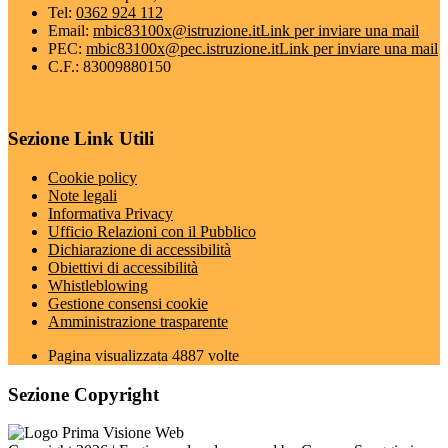
Tel:
0362 924 112
Email:
mbic83100x@istruzione.it
Link per inviare una mail
PEC:
mbic83100x@pec.istruzione.it
Link per inviare una mail
C.F.: 83009880150
Sezione Link Utili
Cookie policy
Note legali
Informativa Privacy
Ufficio Relazioni con il Pubblico
Dichiarazione di accessibilità
Obiettivi di accessibilità
Whistleblowing
Gestione consensi cookie
Amministrazione trasparente
Pagina visualizzata
4887
volte
Sezione Copyright