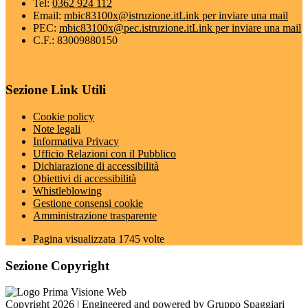
Tel:
0362 924 112
Email:
mbic83100x@istruzione.it
Link per inviare una mail
PEC:
mbic83100x@pec.istruzione.it
Link per inviare una mail
C.F.: 83009880150
Sezione Link Utili
Cookie policy
Note legali
Informativa Privacy
Ufficio Relazioni con il Pubblico
Dichiarazione di accessibilità
Obiettivi di accessibilità
Whistleblowing
Gestione consensi cookie
Amministrazione trasparente
Pagina visualizzata
1745
volte
Sezione Copyright
Copyright 2026 | Engineered and powered by Gruppo Spaggiari