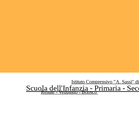
Istituto Comprensivo "A. Sassi" d
Scuola dell'Infanzia - Primaria - Se
Renate - Veduggio - Briosco