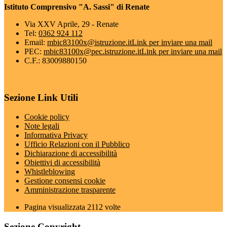
Istituto Comprensivo "A. Sassi" di Renate
Via XXV Aprile, 29 - Renate
Tel:
0362 924 112
Email:
mbic83100x@istruzione.it
Link per inviare una mail
PEC:
mbic83100x@pec.istruzione.it
Link per inviare una mail
C.F.: 83009880150
Sezione Link Utili
Cookie policy
Note legali
Informativa Privacy
Ufficio Relazioni con il Pubblico
Dichiarazione di accessibilità
Obiettivi di accessibilità
Whistleblowing
Gestione consensi cookie
Amministrazione trasparente
Pagina visualizzata
2112
volte
Sezione Copyright