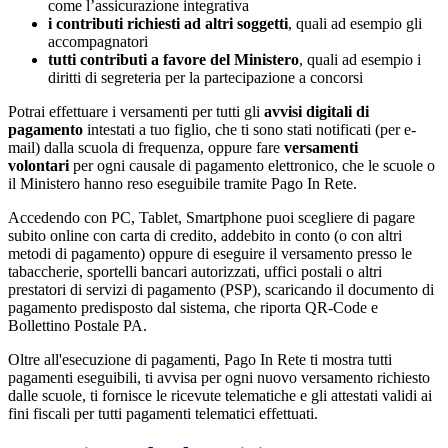
come l’assicurazione integrativa
i contributi richiesti ad altri soggetti
, quali ad esempio gli
accompagnatori
tutti contributi a favore del Ministero
, quali ad esempio i
diritti di segreteria per la partecipazione a concorsi
Potrai effettuare i versamenti per tutti gli
avvisi digitali di
pagamento
intestati a tuo figlio, che ti sono stati notificati (per e-
mail) dalla scuola di frequenza, oppure fare
versamenti
volontari
per ogni causale di pagamento elettronico, che le scuole o
il Ministero hanno reso eseguibile tramite Pago In Rete.
Accedendo con PC, Tablet, Smartphone puoi scegliere di pagare
subito online con carta di credito, addebito in conto (o con altri
metodi di pagamento) oppure di eseguire il versamento presso le
tabaccherie, sportelli bancari autorizzati, uffici postali o altri
prestatori di servizi di pagamento (PSP), scaricando il documento di
pagamento predisposto dal sistema, che riporta QR-Code e
Bollettino Postale PA.
Oltre all'esecuzione di pagamenti, Pago In Rete ti mostra tutti
pagamenti eseguibili, ti avvisa per ogni nuovo versamento richiesto
dalle scuole, ti fornisce le ricevute telematiche e gli attestati validi ai
fini fiscali per tutti pagamenti telematici effettuati.