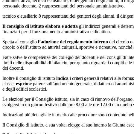
amministrativo, tecnico e ausiliario, 6 dei genitori degli alunni, il di
personale docente, 2 rappresentanti del personale amministrativo,
tecnico e ausiliario,8 rappresentanti dei genitori degli alunni, il dirigen
Il consiglio di istituto elabora e adotta
gli indirizzi generali e deter
finanziari per il funzionamento amministrativo e didattico.
Spetta al consiglio
l’adozione del regolamento interno
del circolo o 
circolo o dell’istituto ad attività culturali, sportive e ricreative, nonché
Fatte salve le competenze del collegio dei docenti e dei consigli di inter
limiti delle disponibilità di bilancio, per quanto riguarda i compiti e le
dei docenti.
Inoltre il consiglio di istituto
indica
i criteri generali relativi alla for
classe;
esprime
parere sull’andamento generale, didattico ed amministra
e degli edifici scolastici.
Le elezioni per il Consiglio istituto, sia in caso di rinnovo dell’organ
svolgersi in un giorno festivo dalle ore 8.00 alle ore 12.00 e in quello su
Indicazioni più dettagliate in merito alle procedure sono contenute n
Il Consiglio di istituto, a sua volta, elegge al suo interno la Giunta ese