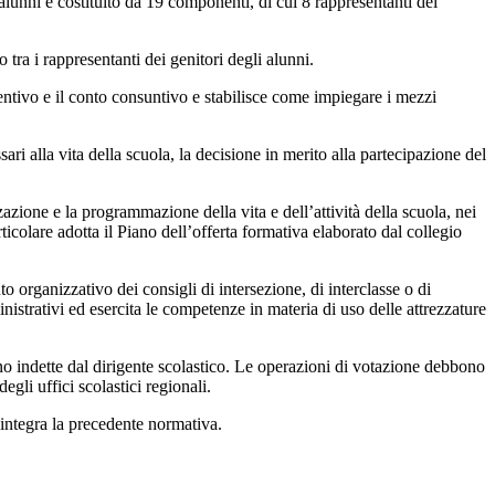
 alunni è costituito da 19 componenti, di cui 8 rappresentanti del
o tra i rappresentanti dei genitori degli alunni.
ventivo e il conto consuntivo e stabilisce come impiegare i mezzi
ssari alla vita della scuola, la decisione in merito alla partecipazione del
zazione e la programmazione della vita e dell’attività della scuola, nei
rticolare adotta il Piano dell’offerta formativa elaborato dal collegio
to organizzativo dei consigli di intersezione, di interclasse o di
inistrativi ed esercita le competenze in materia di uso delle attrezzature
gono indette dal dirigente scolastico. Le operazioni di votazione debbono
egli uffici scolastici regionali.
integra la precedente normativa.