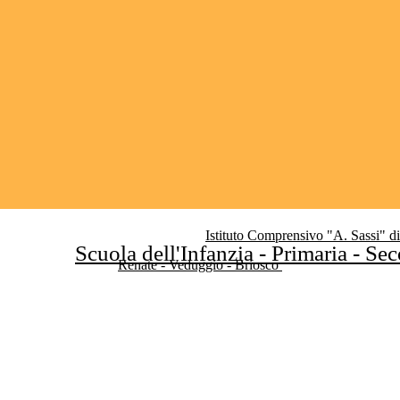
Istituto Comprensivo "A. Sassi" d
Scuola dell'Infanzia - Primaria - Se
Renate - Veduggio - Briosco