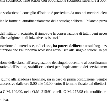
rigente scolastico; nelle scuole con popolazione scolastica superiore a 500
te scolastico; il consiglio d’Istituto è presieduto da uno dei membri, elett
mina le forme di autofinanziamento della scuola; delibera il bilancio pre
dell’istituto, l’acquisto, il rinnovo e la conservazione di tutti i beni nece
 allo svolgimento di iniziative assistenziali.
sezione, di interclasse, e di classe,
ha potere deliberante
sull’organiz
 funzioni che l’autonomia scolastica attribuisce alle singole scuole. In pa
mazione delle classi, all’assegnazione dei singoli docenti, e al coordinamen
tivo dell’istituto,
stabilisce
i criteri per l’espletamento dei servizi amm
o, giunto alla scadenza triennale, sia in caso di prima costituzione, ven
ccessivo dalle ore 8.00 alle 13.00, entro il termine fissato dai direttori d
ella C.M. 192/00, nella O.M. 215/91 e nella O.M. 277/98 che modifica e 
cutiva.