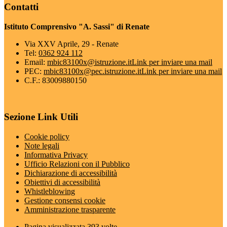
Contatti
Istituto Comprensivo "A. Sassi" di Renate
Via XXV Aprile, 29 - Renate
Tel:
0362 924 112
Email:
mbic83100x@istruzione.it
Link per inviare una mail
PEC:
mbic83100x@pec.istruzione.it
Link per inviare una mail
C.F.: 83009880150
Sezione Link Utili
Cookie policy
Note legali
Informativa Privacy
Ufficio Relazioni con il Pubblico
Dichiarazione di accessibilità
Obiettivi di accessibilità
Whistleblowing
Gestione consensi cookie
Amministrazione trasparente
Pagina visualizzata
393
volte