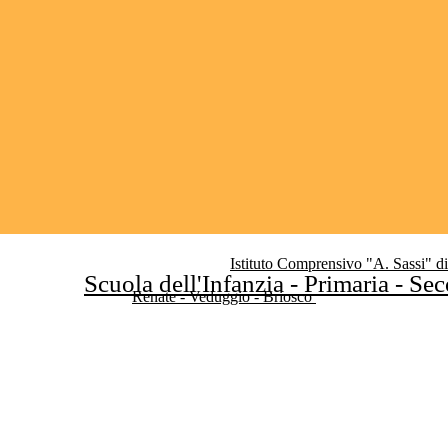
Istituto Comprensivo "A. Sassi" d
Scuola dell'Infanzia - Primaria - Se
Renate - Veduggio - Briosco