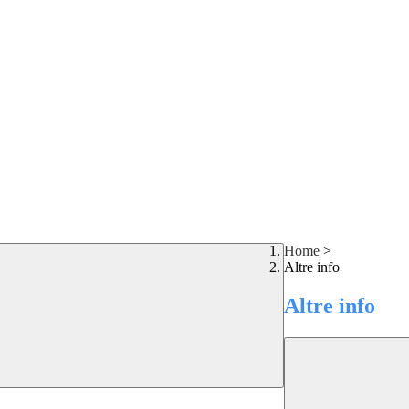
Home
>
Altre info
Altre info