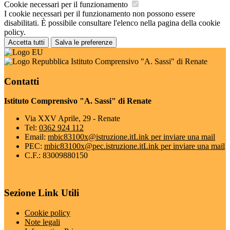
Cookie necessari per il funzionamento
I cookie necessari per il funzionamento non possono essere
disabilitati. È possibile consultare l'elenco nella pagina della cookie
policy.
Accetta tutti
Salva le preferenze
Istituto Comprensivo "A. Sassi" di Renate
Contatti
Istituto Comprensivo "A. Sassi" di Renate
Via XXV Aprile, 29 - Renate
Tel:
0362 924 112
Email:
mbic83100x@istruzione.it
Link per inviare una mail
PEC:
mbic83100x@pec.istruzione.it
Link per inviare una mail
C.F.: 83009880150
Sezione Link Utili
Cookie policy
Note legali