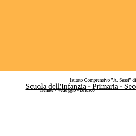
Istituto Comprensivo "A. Sassi" d
Scuola dell'Infanzia - Primaria - Se
Renate - Veduggio - Briosco