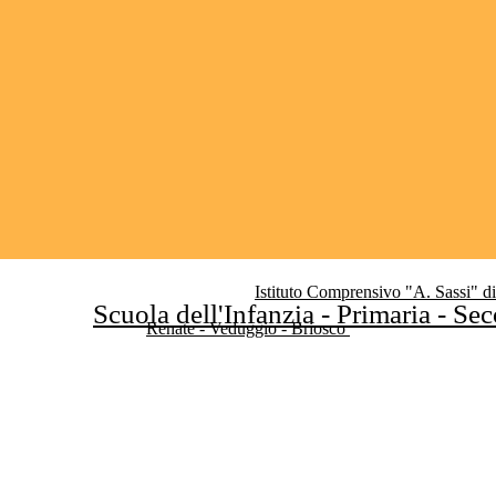
Istituto Comprensivo "A. Sassi" d
Scuola dell'Infanzia - Primaria - Se
Renate - Veduggio - Briosco