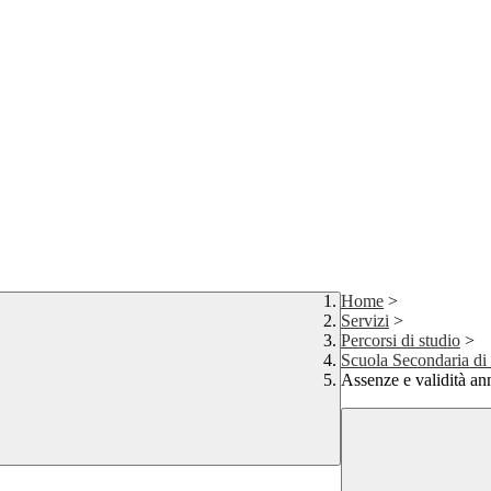
Home
>
Servizi
>
Percorsi di studio
>
Scuola Secondaria di
Assenze e validità an