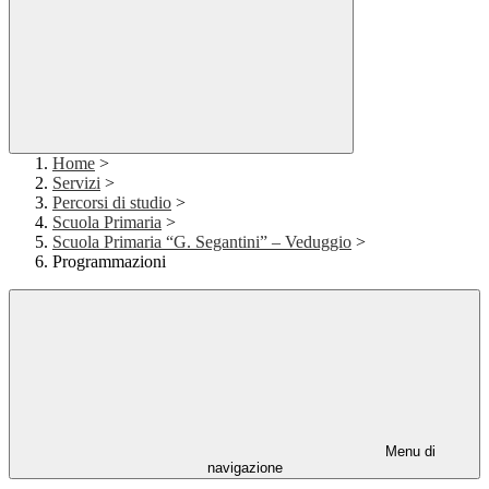
Home
>
Servizi
>
Percorsi di studio
>
Scuola Primaria
>
Scuola Primaria “G. Segantini” – Veduggio
>
Programmazioni
Menu di
navigazione