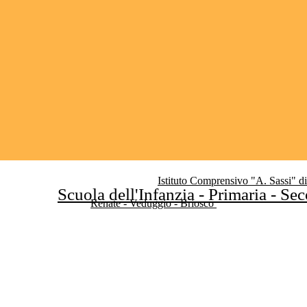
Istituto Comprensivo "A. Sassi" d
Scuola dell'Infanzia - Primaria - Se
Renate - Veduggio - Briosco