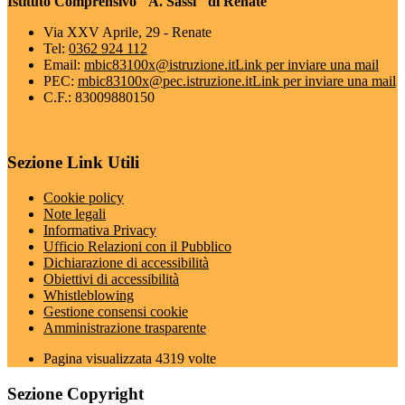
Istituto Comprensivo "A. Sassi" di Renate
Via XXV Aprile, 29 - Renate
Tel:
0362 924 112
Email:
mbic83100x@istruzione.it
Link per inviare una mail
PEC:
mbic83100x@pec.istruzione.it
Link per inviare una mail
C.F.: 83009880150
Sezione Link Utili
Cookie policy
Note legali
Informativa Privacy
Ufficio Relazioni con il Pubblico
Dichiarazione di accessibilità
Obiettivi di accessibilità
Whistleblowing
Gestione consensi cookie
Amministrazione trasparente
Pagina visualizzata
4319
volte
Sezione Copyright